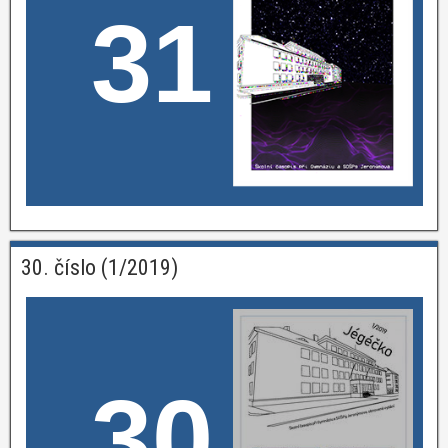
31
30. číslo (1/2019)
30