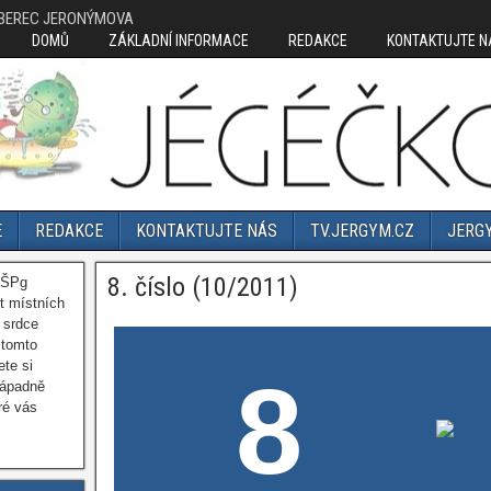
IBEREC JERONÝMOVA
DOMŮ
ZÁKLADNÍ INFORMACE
REDAKCE
KONTAKTUJTE N
E
REDAKCE
KONTAKTUJTE NÁS
TV.JERGYM.CZ
JERG
8. číslo (10/2011)
OŠPg
t místních
 srdce
 tomto
ete si
8
nápadně
ré vás