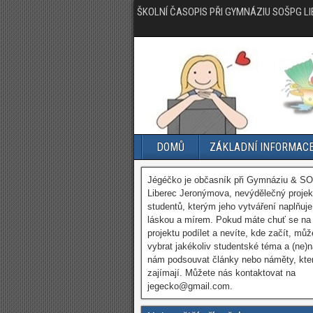
ŠKOLNÍ ČASOPIS PŘI GYMNÁZIU SOŠPG L
DOMŮ
ZÁKLADNÍ INFORMAC
Jégéčko je občasník při Gymnáziu & S
Liberec Jeronýmova, nevýdělečný projek
studentů, kterým jeho vytváření naplňuje
láskou a mírem. Pokud máte chuť se na
projektu podílet a nevíte, kde začít, můž
vybrat jakékoliv studentské téma a (ne)
nám podsouvat články nebo náměty, kte
zajímají. Můžete nás kontaktovat na
jegecko@gmail.com.