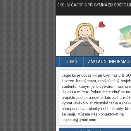
ŠKOLNÍ ČASOPIS PŘI GYMNÁZIU SOŠPG L
DOMŮ
ZÁKLADNÍ INFORMAC
Jégéčko je občasník při Gymnáziu & S
Liberec Jeronýmova, nevýdělečný projek
studentů, kterým jeho vytváření naplňuje
láskou a mírem. Pokud máte chuť se na
projektu podílet a nevíte, kde začít, můž
vybrat jakékoliv studentské téma a (ne)
nám podsouvat články nebo náměty, kte
zajímají. Můžete nás kontaktovat na
jegecko@gmail.com.