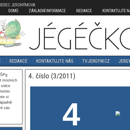
IBEREC JERONÝMOVA
DOMŮ
ZÁKLADNÍ INFORMACE
REDAKCE
KONTAKTUJTE N
E
REDAKCE
KONTAKTUJTE NÁS
TV.JERGYM.CZ
JERG
4. číslo (3/2011)
OŠPg
t místních
 srdce
 tomto
ete si
4
nápadně
ré vás