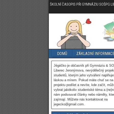
ŠKOLNÍ ČASOPIS PŘI GYMNÁZIU SOŠPG L
DOMŮ
ZÁKLADNÍ INFORMAC
Jégéčko je občasník při Gymnáziu & S
Liberec Jeronýmova, nevýdělečný projek
studentů, kterým jeho vytváření naplňuje
láskou a mírem. Pokud máte chuť se na
projektu podílet a nevíte, kde začít, můž
vybrat jakékoliv studentské téma a (ne)
nám podsouvat články nebo náměty, kte
zajímají. Můžete nás kontaktovat na
jegecko@gmail.com.