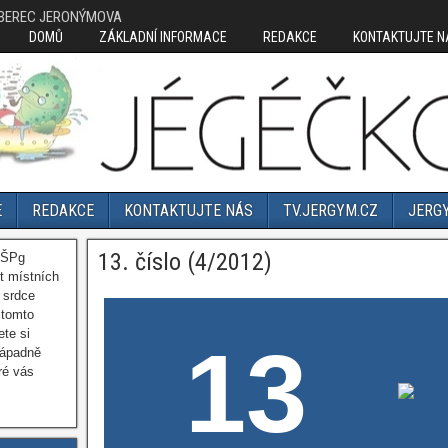
IBEREC JERONÝMOVA
DOMŮ
ZÁKLADNÍ INFORMACE
REDAKCE
KONTAKTUJTE N
E
REDAKCE
KONTAKTUJTE NÁS
TV.JERGYM.CZ
JERG
13. číslo (4/2012)
OŠPg
t místních
 srdce
 tomto
ete si
13
nápadně
ré vás